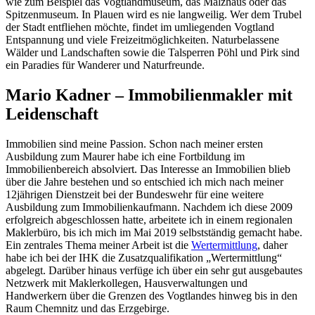
wie zum Beispiel das Vogtlandmuseum, das Malzhaus oder das
Spitzenmuseum. In Plauen wird es nie langweilig. Wer dem Trubel
der Stadt entfliehen möchte, findet im umliegenden Vogtland
Entspannung und viele Freizeitmöglichkeiten. Naturbelassene
Wälder und Landschaften sowie die Talsperren Pöhl und Pirk sind
ein Paradies für Wanderer und Naturfreunde.
Mario Kadner – Immobilienmakler mit
Leidenschaft
Immobilien sind meine Passion. Schon nach meiner ersten
Ausbildung zum Maurer habe ich eine Fortbildung im
Immobilienbereich absolviert. Das Interesse an Immobilien blieb
über die Jahre bestehen und so entschied ich mich nach meiner
12jährigen Dienstzeit bei der Bundeswehr für eine weitere
Ausbildung zum Immobilienkaufmann. Nachdem ich diese 2009
erfolgreich abgeschlossen hatte, arbeitete ich in einem regionalen
Maklerbüro, bis ich mich im Mai 2019 selbstständig gemacht habe.
Ein zentrales Thema meiner Arbeit ist die
Wertermittlung
, daher
habe ich bei der IHK die Zusatzqualifikation „Wertermittlung“
abgelegt. Darüber hinaus verfüge ich über ein sehr gut ausgebautes
Netzwerk mit Maklerkollegen, Hausverwaltungen und
Handwerkern über die Grenzen des Vogtlandes hinweg bis in den
Raum Chemnitz und das Erzgebirge.